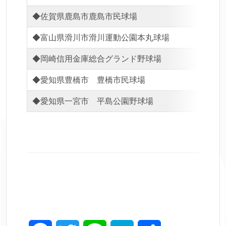
◆佐賀県鹿島市鹿島市民球場
◆石
◆富山県滑川市滑川運動公園本丸球場
◆愛
◆岡崎信用金庫総合グランド野球場
◆島
◆愛知県豊橋市 豊橋市民球場
◆鳥
◆愛知県一宮市 平島公園野球場