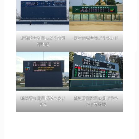
北海道士別市ふどう公園
瀬戸信用金庫グラウンド
野球場
岐阜県可児市KYBスタジ
愛知県蒲郡市公園グラウ
アム
ンド野球場