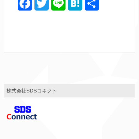
F
T
L
H
共
a
w
i
a
有
c
i
n
t
e
t
e
e
b
t
n
o
e
a
o
r
株式会社SDSコネクト
k