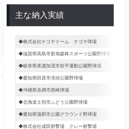
主な納入実績
◆株式会社ナゴヤドーム ナゴヤ球場
◆岐
◆滋賀県高島市新旭森林スポーツ公園野球場
◆岐
◆岐阜県美濃加茂市前平運動公園野球場
◆瀬
◆愛知県田原市滝頭公園野球場
◆静
◆沖縄県糸満市西崎球場
◆北
◆北海道士別市ふどう公園野球場
◆三
◆愛知県蒲郡市公園グラウンド野球場
◆岐
◆株式会社成田射撃場 クレー射撃場
◆愛